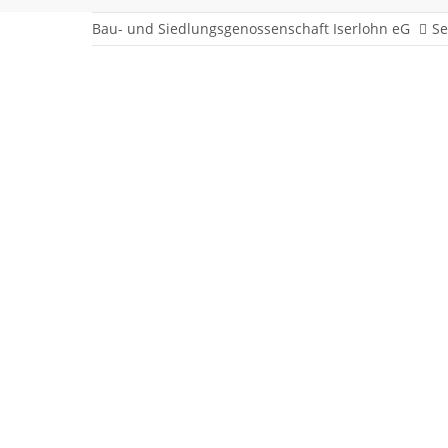
Bau- und Siedlungsgenossenschaft Iserlohn eG
Se
Notfallflyer
Energiespartipps (Broschüre der Stadtwerke Iserlohn)
Hausordnung
Richtig Heizen & Lüften
Information zur richtigen Mülltrennung