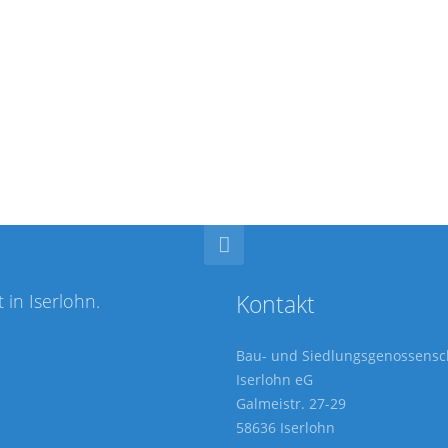
mation Datenschutz
ertrag
ungen
in Iserlohn.
Kontakt
Bau- und Siedlungsgenossensc
Iserlohn eG
Galmeistr. 27-29
58636 Iserlohn