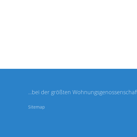
SCHUFA-Hinweis zu Mietanträgen und SCHUFA-Infor
Datenschutz Informationsblatt Mitgliedschaft
Datenschutz Informationsblatt Miet- bzw. Nutzungsv
SCHUFA-Information zur Einmeldung offener Forder
...bei der größten Wohnungsgenossenschaft 
Sitemap