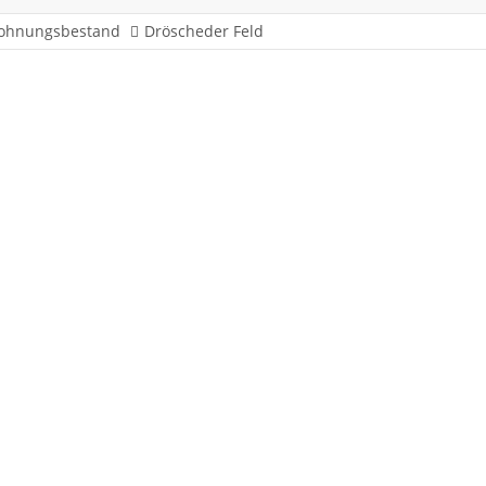
ohnungsbestand
Dröscheder Feld
9 - 61