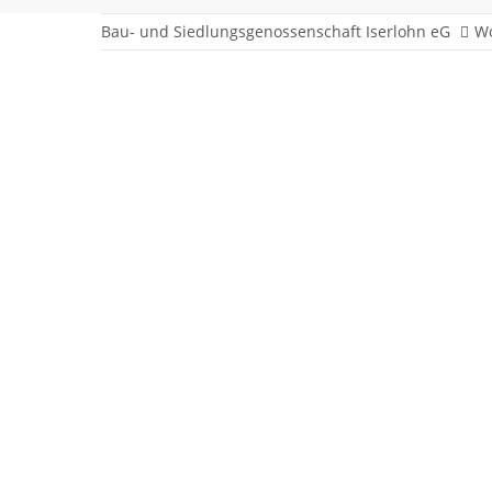
Bau- und Siedlungsgenossenschaft Iserlohn eG
W
Im Hasenwinkel 5