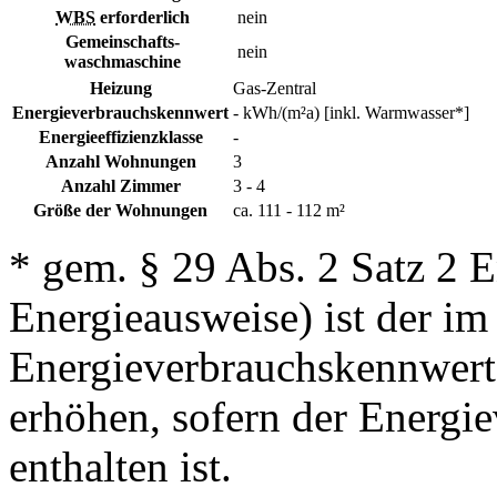
WBS
erforderlich
nein
Gemeinschafts-
nein
waschmaschine
Heizung
Gas-Zentral
Energieverbrauchskennwert
- kWh/(m²a) [inkl. Warmwasser*]
Energieeffizienzklasse
-
Anzahl Wohnungen
3
Anzahl Zimmer
3 - 4
Größe der Wohnungen
ca. 111 - 112 m²
* gem. § 29 Abs. 2 Satz 2 
Energieausweise) ist der i
Energieverbrauchskennwert
erhöhen, sofern der Energi
enthalten ist.