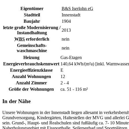
Eigentümer
B&S Iserlohn eG
Stadtteil
Innenstadt
Baujahr
1904
letzte große Modernisierung /
2013
Instandhaltung
WBS
erforderlich
nein
Gemeinschafts-
nein
waschmaschine
Heizung
Gas-Etagen
Energieverbrauchskennwert
140,64 kWh/(m²a) [inkl. Warmwasser
Energieeffizienzklasse
E
Anzahl Wohnungen
12
Anzahl Zimmer
2 - 4
Größe der Wohnungen
ca. 51 - 116 m²
In der Nähe
Unsere Wohnungen in der Innenstadt liegen allesamt in verkehrsberu
Grundversorgung, Kindergärten, Haltestellen der MVG und allerlei G
sein. Grund-, Haupt- und Realschulen sind fußläufig ca. 7- 10 Minu
Naherholungsgebiet mit Eissporthalle, Seilerseebad und Sportplätze