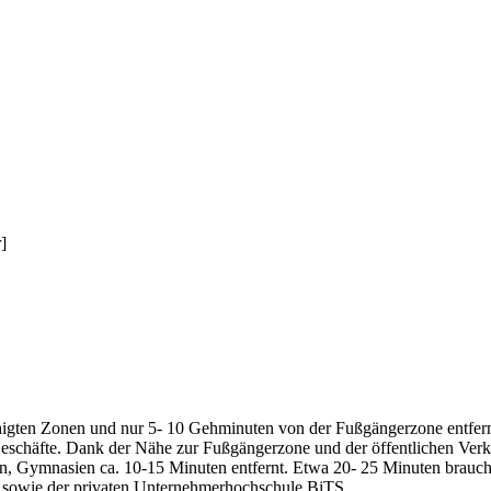
]
higten Zonen und nur 5- 10 Gehminuten von der Fußgängerzone entfernt
eschäfte. Dank der Nähe zur Fußgängerzone und der öffentlichen Verke
ten, Gymnasien ca. 10-15 Minuten entfernt. Etwa 20- 25 Minuten brau
n, sowie der privaten Unternehmerhochschule BiTS.