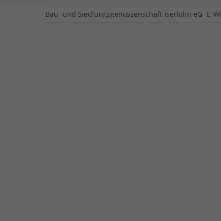
Bau- und Siedlungsgenossenschaft Iserlohn eG
W
Piepenstockstraß
Eigentümer