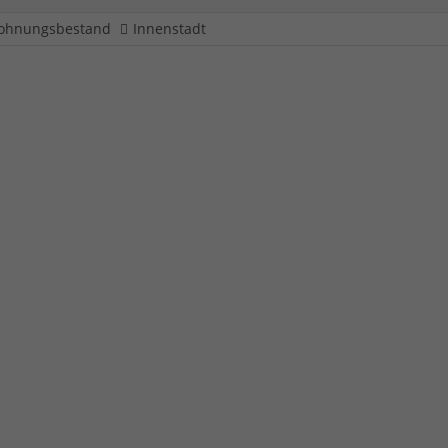
ohnungsbestand
Innenstadt
e 55
Heizung
B&S Iserlohn eG