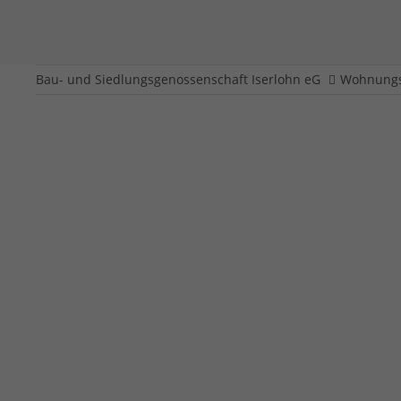
Bau- und Siedlungsgenossenschaft Iserlohn eG
Wohnungs
Wallstraße 41 - 43