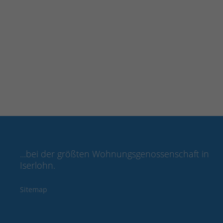
Innenstadt
Innenstadt
Wallstraße 50
Wallstraße
WEITERLESEN …
WEITERLESEN
...bei der größten Wohnungsgenossenschaft in
Iserlohn.
Sitemap