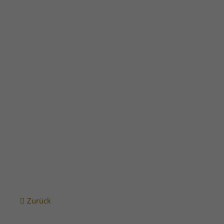
Vollständiger Energieausweis Wallstraße 41 - 43 als PDF
Zurück