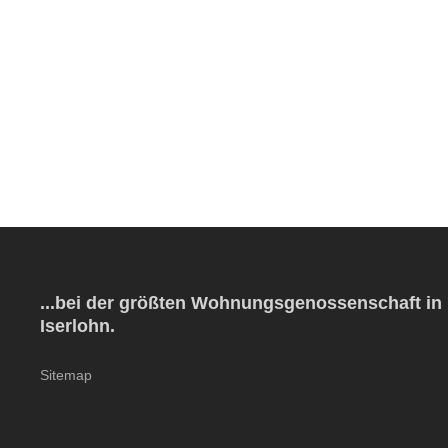
Wermingsen
Soenneckenstraße 1
WEITERLESEN …
...bei der größten Wohnungsgenossenschaft in
Iserlohn.
Sitemap