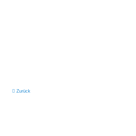
Vollständiger Energieausweis Schlesische Straße 39 als P
Zurück
Wermingsen