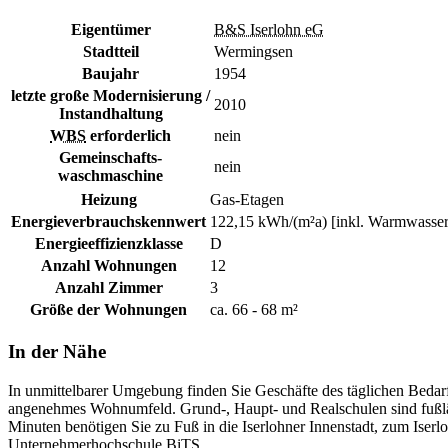
Eigentümer
B&S Iserlohn eG
Stadtteil
Wermingsen
Baujahr
1954
letzte große Modernisierung /
2010
Instandhaltung
WBS
erforderlich
nein
Gemeinschafts-
nein
waschmaschine
Heizung
Gas-Etagen
Energieverbrauchskennwert
122,15 kWh/(m²a) [inkl. Warmwasser
Energieeffizienzklasse
D
Anzahl Wohnungen
12
Anzahl Zimmer
3
Größe der Wohnungen
ca. 66 - 68 m²
In der Nähe
In unmittelbarer Umgebung finden Sie Geschäfte des täglichen Bedar
angenehmes Wohnumfeld. Grund-, Haupt- und Realschulen sind fußläuf
Minuten benötigen Sie zu Fuß in die Iserlohner Innenstadt, zum Iserl
Unternehmerhochschule BiTS.